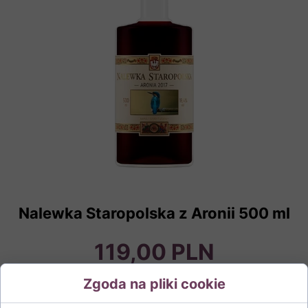
Nalewka Staropolska z Aronii 500 ml
119,00 PLN
Zgoda na pliki cookie