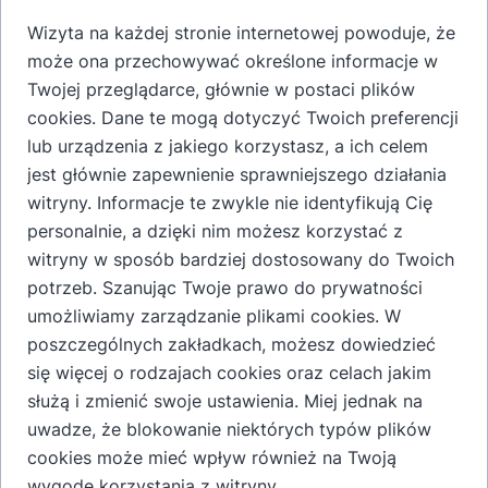
Nalewka Staropolska z Aronii to wyjątkowy trunek
Wizyta na każdej stronie internetowej powoduje, że
inspirowany tradycyjnymi polskimi recepturami. Powstaje
może ona przechowywać określone informacje w
z wysokiej jakości owoców aronii, która nadaje jej głęboki
Twojej przeglądarce, głównie w postaci plików
smak i naturalną bogactwo antyoksydantów. Znakomita w
cookies. Dane te mogą dotyczyć Twoich preferencji
barwie i smaku z lekką nutą cierpkości,
lub urządzenia z jakiego korzystasz, a ich celem
charakterystycznej dla tego
jest głównie zapewnienie sprawniejszego działania
owocu. To idealny wybór dla osób ceniących tradycję i
witryny. Informacje te zwykle nie identyfikują Cię
unikalne doznania smakowe.
personalnie, a dzięki nim możesz korzystać z
witryny w sposób bardziej dostosowany do Twoich
potrzeb. Szanując Twoje prawo do prywatności
Dodaj do koszyka
umożliwiamy zarządzanie plikami cookies. W
poszczególnych zakładkach, możesz dowiedzieć
się więcej o rodzajach cookies oraz celach jakim
służą i zmienić swoje ustawienia. Miej jednak na
uwadze, że blokowanie niektórych typów plików
Dodatkowe informacje o produkcie
cookies może mieć wpływ również na Twoją
Skład: owoce aronii, alkohol etylowy, cukier
wygodę korzystania z witryny.