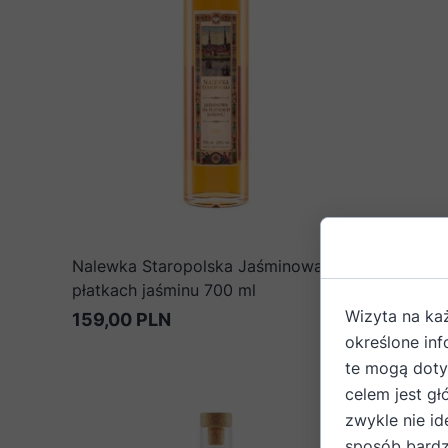
Nalewka Staropolska Jaśminowa na
Nalewka 
płatkach jaśminu 700 ml
dzikiego
Wizyta na ka
159,00 PLN
159,00 
określone in
te mogą dotyc
celem jest gł
zwykle nie id
sposób bardz