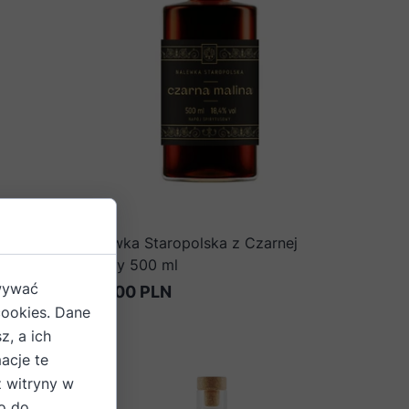
j Maliny
Nalewka Staropolska z Czarnej
Maliny 500 ml
owywać
135,00 PLN
cookies. Dane
z, a ich
acje te
z witryny w
o do