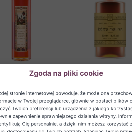
Zgoda na pliki cookie
Staropolska Pigwowa z
Nalewka Staropolska z Żółte
 pigwowca 700 ml
500 ml
żdej stronie internetowej powoduje, że może ona przech
PLN
135,00 PLN
formacje w Twojej przeglądarce, głównie w postaci plików 
zyć Twoich preferencji lub urządzenia z jakiego korzystas
ównie zapewnienie sprawniejszego działania witryny. Inform
entyfikują Cię personalnie, a dzięki nim możesz korzystać 
iej dostosowany do Twoich potrzeb. Szanując Twoje praw