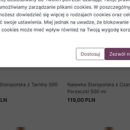
umożliwiamy zarządzanie plikami cookies. W poszczególn
możesz dowiedzieć się więcej o rodzajach cookies oraz cel
ić swoje ustawienia. Miej jednak na uwadze, że blokowanie
 cookies może mieć wpływ również na Twoją wygodę korz
Dostosuj
Zezwól n
Staropolska z Tarniny 500
Nalewka Staropolska z Czar
Porzeczki 500 ml
PLN
119,00 PLN