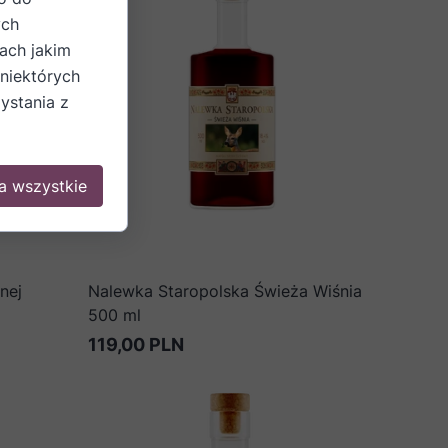
ych
ach jakim
 niektórych
ystania z
a wszystkie
nej
Nalewka Staropolska Świeża Wiśnia
500 ml
119,00 PLN