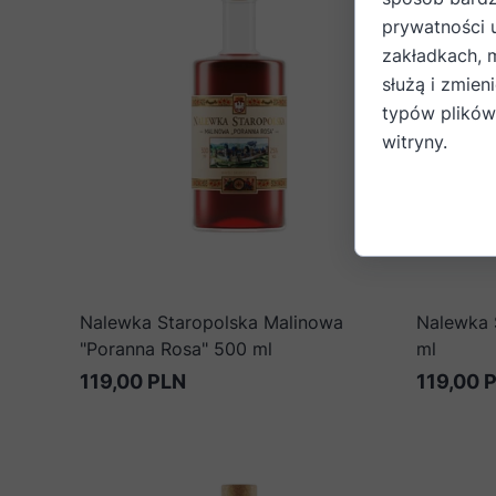
prywatności 
zakładkach, 
służą i zmien
typów plików
witryny.
Nalewka Staropolska Malinowa
Nalewka 
"Poranna Rosa" 500 ml
ml
119,00 PLN
119,00 