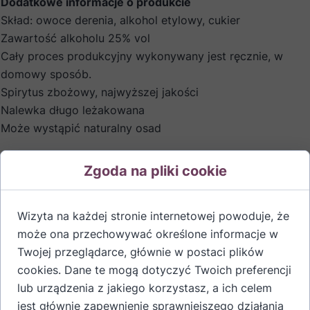
Dodatkowe informacje o produkcie
Skład: owoce derenia, alkohol etylowy, cukier
Zawartość alkoholu 25% vol
Cały proces produkcyjny wykonywany jest ręcznie, w
domowy sposób.
Spirytus zbożowy, najwyższej jakości
Nalewka długo leżakowana
Może wystąpić naturalny osad
Zgoda na pliki cookie
Wizyta na każdej stronie internetowej powoduje, że
może ona przechowywać określone informacje w
Twojej przeglądarce, głównie w postaci plików
cookies. Dane te mogą dotyczyć Twoich preferencji
Wyjątkowy smak i tradycja -
lub urządzenia z jakiego korzystasz, a ich celem
nalewka staropolska z
jest głównie zapewnienie sprawniejszego działania