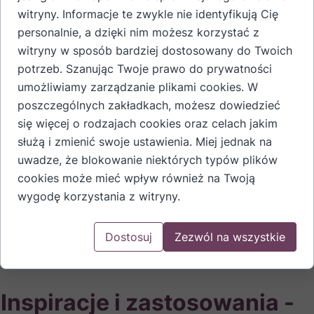
witryny. Informacje te zwykle nie identyfikują Cię
derenia
personalnie, a dzięki nim możesz korzystać z
witryny w sposób bardziej dostosowany do Twoich
Nalewka Staropolska z Derenia 500 ml marki Nalewki
potrzeb. Szanując Twoje prawo do prywatności
Staropolskie zachwyca klasycznym charakterem i od
umożliwiamy zarządzanie plikami cookies. W
pierwszego kontaktu przywodzi na myśl dawne receptury.
poszczególnych zakładkach, możesz dowiedzieć
Rubinowa barwa podkreśla szlachetny wygląd trunku, a w
się więcej o rodzajach cookies oraz celach jakim
smaku wyczuwasz harmonijne połączenie słodyczy z
służą i zmienić swoje ustawienia. Miej jednak na
lekką kwasowością, które nadaje całości wyrazistości. Ta
uwadze, że blokowanie niektórych typów plików
nalewka z derenia powstaje ręcznie, w domowy sposób, z
cookies może mieć wpływ również na Twoją
dbałością o każdy etap przygotowania, a długie
wygodę korzystania z witryny.
leżakowanie buduje pełnię aromatu i spójność profilu. W
efekcie otrzymujesz trunek, który łączy tradycję z
Dostosuj
Zezwól na wszystkie
elegancją i dobrze sprawdza się wtedy, gdy szukasz
czegoś naprawdę wyjątkowego.
Inspiracje i zastosowania -