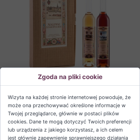
Zgoda na pliki cookie
Pudełko tekturowe na dwie nalewki
po 100 ml
Wizyta na każdej stronie internetowej powoduje, że
10,00 PLN
może ona przechowywać określone informacje w
Twojej przeglądarce, głównie w postaci plików
cookies. Dane te mogą dotyczyć Twoich preferencji
lub urządzenia z jakiego korzystasz, a ich celem
jest głównie zapewnienie sprawniejszego działania