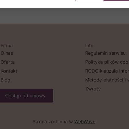
Firma
Info
O nas
Regulamin serwisu
Oferta
Polityka plików coo
Kontakt
RODO klauzula info
Blog
Metody płatności i
Zwroty
Odstąp od umowy
Strona zrobiona w
WebWave
.