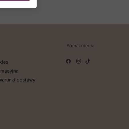
Social media
kies
rmacyjna
 warunki dostawy