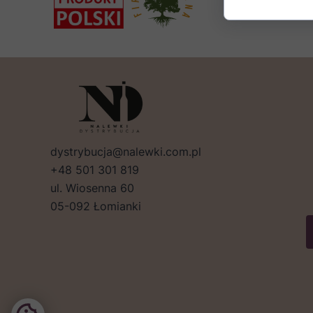
dystrybucja@nalewki.com.pl
+48 501 301 819
ul. Wiosenna 60
05-092 Łomianki