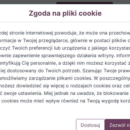
Dodaj do koszyka
Zgoda na pliki cookie
żdej stronie internetowej powoduje, że może ona przech
formacje w Twojej przeglądarce, głównie w postaci plików 
zyć Twoich preferencji lub urządzenia z jakiego korzystas
ównie zapewnienie sprawniejszego działania witryny. Inform
entyfikują Cię personalnie, a dzięki nim możesz korzystać 
iej dostosowany do Twoich potrzeb. Szanując Twoje praw
umożliwiamy zarządzanie plikami cookies. W poszczególn
kier
możesz dowiedzieć się więcej o rodzajach cookies oraz cel
ić swoje ustawienia. Miej jednak na uwadze, że blokowanie
omowy sposób.
 cookies może mieć wpływ również na Twoją wygodę korz
Dostosuj
Zezwól n