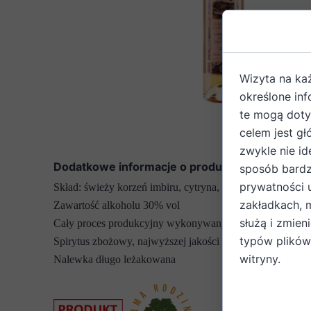
Wizyta na ka
określone in
te mogą dotyc
celem jest gł
zwykle nie id
Dodatkowe informacje o produkcie
sposób bardz
prywatności 
Skład: świeży korzeń imbiru, cytryna, alkohol etylowy, cu
zakładkach, 
Zawartość alkoholu 30% vol
służą i zmien
Cały proces produkcyjny wykonywany jest ręcznie, w d
typów plików
Spirytus zbożowy, najwyższej jakości
witryny.
Nalewka długo leżakowana