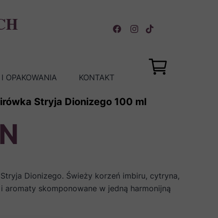
CH
I OPAKOWANIA
KONTAKT
irówka Stryja Dionizego 100 ml
LN
tryja Dionizego. Świeży korzeń imbiru, cytryna,
i i aromaty skomponowane w jedną harmonijną