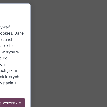
owywać
cookies. Dane
z, a ich
acje te
z witryny w
o do
ych
ach jakim
 niektórych
ystania z
a wszystkie