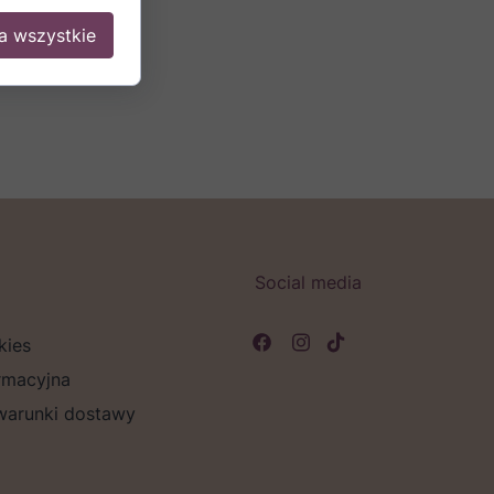
a wszystkie
Social media
kies
rmacyjna
 warunki dostawy