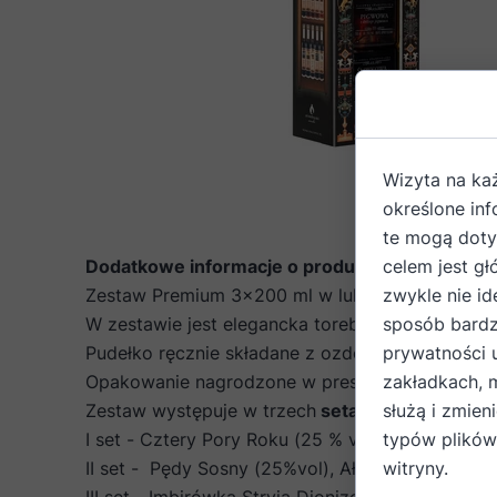
Wizyta na ka
określone in
te mogą dotyc
Dodatkowe informacje o produkcie
celem jest gł
Zestaw Premium 3x200 ml w luksusowym opak
zwykle nie id
W zestawie jest elegancka torebka
sposób bardz
Pudełko ręcznie składane z ozdobnymi złocenia
prywatności 
Opakowanie nagrodzone w prestiżowym konkursi
zakładkach, 
Zestaw występuje w trzech
setach smakowych
służą i zmien
:
I set - Cztery Pory Roku (25 % vol), Pigwowa z
typów plików
II set - Pędy Sosny (25%vol), Ałycza (25% vol)
witryny.