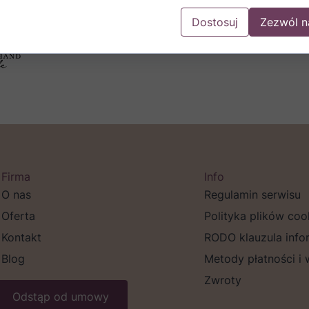
 Agrestówka (25 % vol), Czarna Porzeczka (25% vol)
Dostosuj
Zezwól n
Firma
Info
O nas
Regulamin serwisu
Oferta
Polityka plików coo
Kontakt
RODO klauzula info
Blog
Metody płatności i
Zwroty
Odstąp od umowy