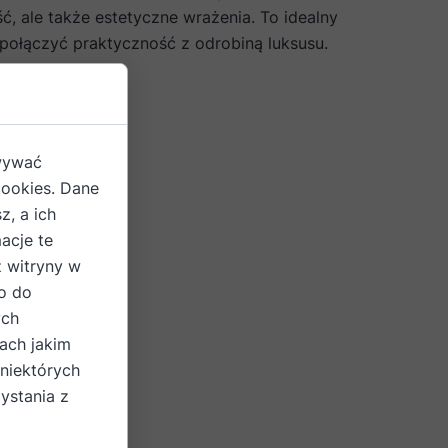
ć, ale także estetyczne wrażenia. To idealny
połączyć praktyczność z odrobiną luksusu.
owywać
cookies. Dane
z, a ich
acje te
z witryny w
o do
ych
ach jakim
 niektórych
)
ystania z