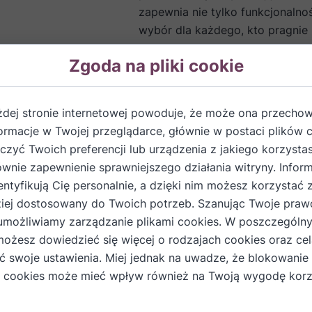
zapewnia nie tylko funkcjonalnoś
wybór dla każdego, kto pragnie 
Zgoda na pliki cookie
Dodaj do koszyka
żdej stronie internetowej powoduje, że może ona przech
formacje w Twojej przeglądarce, głównie w postaci plików 
zyć Twoich preferencji lub urządzenia z jakiego korzystas
ównie zapewnienie sprawniejszego działania witryny. Inform
owaniu
entyfikują Cię personalnie, a dzięki nim możesz korzystać 
iej dostosowany do Twoich potrzeb. Szanując Twoje praw
mi oraz autorskimi ornamentami
umożliwiamy zarządzanie plikami cookies. W poszczególn
e "Art of Packakig"
możesz dowiedzieć się więcej o rodzajach cookies oraz cel
ić swoje ustawienia. Miej jednak na uwadze, że blokowanie
 dzikiego pigwowca (25% vol), Śliwkowa Wiśniowa (25% vol
 cookies może mieć wpływ również na Twoją wygodę korz
, Wiśniowa Wykwintna (25% vol)