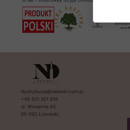
III set - Imbirówka Stryja Dionizego (30% vol),
dystrybucja@nalewki.com.pl
+48 501 301 819
ul. Wiosenna 60
05-092 Łomianki