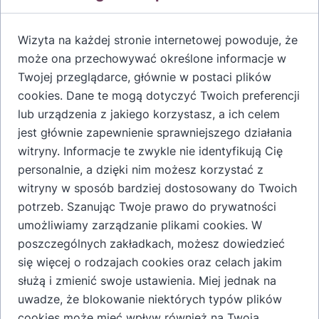
Zestaw nalewek 4x50 ml to idealny wybór dla miłośników
wyjątkowych smaków i tradycyjnych trunków. W zestawie
Wizyta na każdej stronie internetowej powoduje, że
znajdują się cztery różnorodne nalewki, starannie
może ona przechowywać określone informacje w
przygotowane z naturalnych składników, które zachwycą
Twojej przeglądarce, głównie w postaci plików
doskonałym aromatem i głębią smaku. Doskonały pomysł
cookies. Dane te mogą dotyczyć Twoich preferencji
na prezent lub sposób na urozmaicenie spotkań
lub urządzenia z jakiego korzystasz, a ich celem
towarzyskich, dzięki któremu każdy znajdzie coś dla
jest głównie zapewnienie sprawniejszego działania
siebie. Postaw na unikalną kompozycję i ciesz się
witryny. Informacje te zwykle nie identyfikują Cię
chwilami relaksu z ulubionym trunkiem.
personalnie, a dzięki nim możesz korzystać z
witryny w sposób bardziej dostosowany do Twoich
potrzeb. Szanując Twoje prawo do prywatności
Dodaj do koszyka
umożliwiamy zarządzanie plikami cookies. W
poszczególnych zakładkach, możesz dowiedzieć
się więcej o rodzajach cookies oraz celach jakim
służą i zmienić swoje ustawienia. Miej jednak na
uwadze, że blokowanie niektórych typów plików
Dodatkowe informacje o produkcie
cookies może mieć wpływ również na Twoją