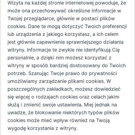
Wizyta na każdej stronie internetowej powoduje, że
Pudełko tekturowe na dwie butelki po 350 ml to
może ona przechowywać określone informacje w
eleganckie i praktyczne rozwiązanie do przechowywania i
Twojej przeglądarce, głównie w postaci plików
prezentowania butelek. Wykonane z wytrzymałej tektury,
cookies. Dane te mogą dotyczyć Twoich preferencji
zapewnia bezpieczeństwo i ochronę przed
lub urządzenia z jakiego korzystasz, a ich celem
uszkodzeniami. Estetyczny design sprawia, że doskonale
jest głównie zapewnienie sprawniejszego działania
nadaje się na prezent lub do ekskluzywnego pakowania
witryny. Informacje te zwykle nie identyfikują Cię
produktów. Idealne dla osób ceniących funkcjonalność i
personalnie, a dzięki nim możesz korzystać z
styl w jednym.
witryny w sposób bardziej dostosowany do Twoich
potrzeb. Szanując Twoje prawo do prywatności
umożliwiamy zarządzanie plikami cookies. W
Dodaj do koszyka
poszczególnych zakładkach, możesz dowiedzieć
się więcej o rodzajach cookies oraz celach jakim
służą i zmienić swoje ustawienia. Miej jednak na
uwadze, że blokowanie niektórych typów plików
cookies może mieć wpływ również na Twoją
Dodatkowe informacje o produkcie
wygodę korzystania z witryny.
Pudełko tekturowe z tektury mikro falistej