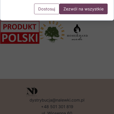
Dobierz ulubione nalewki o poj. 350 ml i stwórz elegancki
Dostosuj
Zezwól na wszystkie
zestaw upominkowy
dystrybucja@nalewki.com.pl
+48 501 301 819
ul. Wiosenna 60