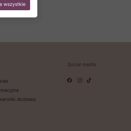
a wszystkie
Social media
kies
rmacyjna
 warunki dostawy