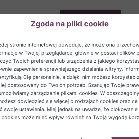
Dodaj do koszyka
Zgoda na pliki cookie
żdej stronie internetowej powoduje, że może ona przech
formacje w Twojej przeglądarce, głównie w postaci plików 
zyć Twoich preferencji lub urządzenia z jakiego korzystas
ównie zapewnienie sprawniejszego działania witryny. Inform
entyfikują Cię personalnie, a dzięki nim możesz korzystać 
liwka, alkohol etylowy, cukier
iej dostosowany do Twoich potrzeb. Szanując Twoje praw
umożliwiamy zarządzanie plikami cookies. W poszczególn
nie, w domowy sposób.
możesz dowiedzieć się więcej o rodzajach cookies oraz cel
ić swoje ustawienia. Miej jednak na uwadze, że blokowanie
 cookies może mieć wpływ również na Twoją wygodę korz