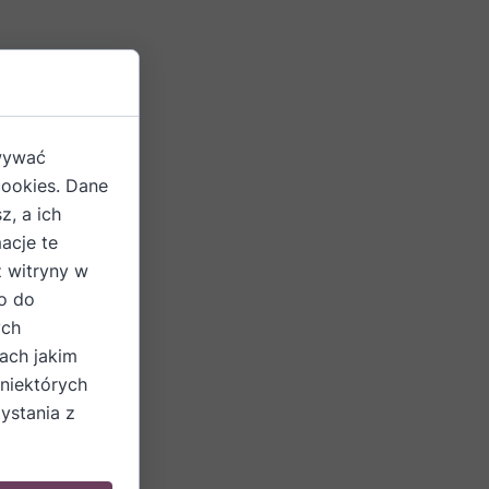
owywać
cookies. Dane
z, a ich
acje te
z witryny w
o do
ych
ach jakim
 niektórych
ystania z