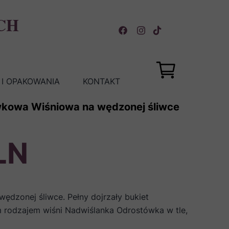
CH
I OPAKOWANIA
KONTAKT
wkowa Wiśniowa na wędzonej śliwce
LN
ędzonej śliwce. Pełny dojrzały bukiet
 rodzajem wiśni Nadwiślanka Odrostówka w tle,