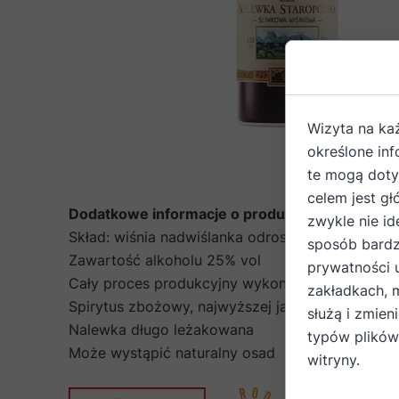
Wizyta na ka
określone in
te mogą dotyc
celem jest gł
Dodatkowe informacje o produkcie
zwykle nie id
Skład: wiśnia nadwiślanka odrostówka, wędzona ś
sposób bardz
Zawartość alkoholu 25% vol
prywatności 
Cały proces produkcyjny wykonywany jest ręcz
zakładkach, 
Spirytus zbożowy, najwyższej jakości
służą i zmien
Nalewka długo leżakowana
typów plików
Może wystąpić naturalny osad
witryny.