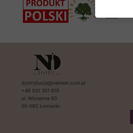
dystrybucja@nalewki.com.pl
+48 501 301 819
ul. Wiosenna 60
05-092 Łomianki