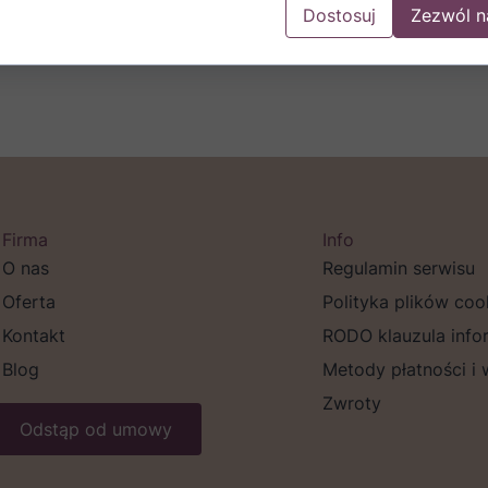
Dostosuj
Zezwól n
Firma
Info
O nas
Regulamin serwisu
Oferta
Polityka plików coo
Kontakt
RODO klauzula info
Blog
Metody płatności i
Zwroty
Odstąp od umowy