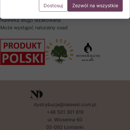
domowy sposób.
Dostosuj
Zezwól na wszystkie
Spirytus zbożowy, najwyższej jakości
Nalewka długo leżakowana
Może wystąpić naturalny osad
dystrybucja@nalewki.com.pl
+48 501 301 819
ul. Wiosenna 60
05-092 Łomianki