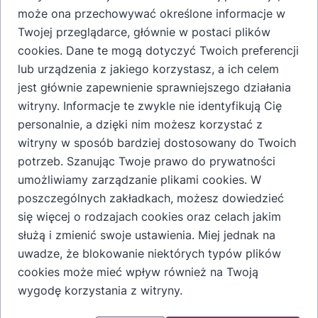
może ona przechowywać określone informacje w
Nalewka Staropolska na Pędach Sosny. Bursztynowa
Twojej przeglądarce, głównie w postaci plików
barwa, naturalny zapach lasu sosnowego w słoneczne
cookies. Dane te mogą dotyczyć Twoich preferencji
popołudnie.
lub urządzenia z jakiego korzystasz, a ich celem
jest głównie zapewnienie sprawniejszego działania
witryny. Informacje te zwykle nie identyfikują Cię
personalnie, a dzięki nim możesz korzystać z
witryny w sposób bardziej dostosowany do Twoich
Dodaj do koszyka
potrzeb. Szanując Twoje prawo do prywatności
umożliwiamy zarządzanie plikami cookies. W
poszczególnych zakładkach, możesz dowiedzieć
się więcej o rodzajach cookies oraz celach jakim
służą i zmienić swoje ustawienia. Miej jednak na
uwadze, że blokowanie niektórych typów plików
Dodatkowe informacje o produkcie
cookies może mieć wpływ również na Twoją
Skład: pędy sosny, alkohol etylowy, cukier
wygodę korzystania z witryny.
Zawartość alkoholu 25% vol
Cały proces produkcyjny wykonywany jest ręcznie, w