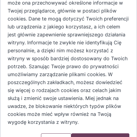
może ona przechowywać określone informacje w
Nalewka Staropolska Imbirówka Stryja Dionizego. Świeży
Twojej przeglądarce, głównie w postaci plików
korzeń imbiru, cytryna, miód lipowy to trzy różne smaki i
cookies. Dane te mogą dotyczyć Twoich preferencji
aromaty skomponowane w jedną harmonijną całość.
lub urządzenia z jakiego korzystasz, a ich celem
jest głównie zapewnienie sprawniejszego działania
witryny. Informacje te zwykle nie identyfikują Cię
personalnie, a dzięki nim możesz korzystać z
witryny w sposób bardziej dostosowany do Twoich
potrzeb. Szanując Twoje prawo do prywatności
Dodaj do koszyka
umożliwiamy zarządzanie plikami cookies. W
poszczególnych zakładkach, możesz dowiedzieć
się więcej o rodzajach cookies oraz celach jakim
służą i zmienić swoje ustawienia. Miej jednak na
uwadze, że blokowanie niektórych typów plików
Dodatkowe informacje o produkcie
cookies może mieć wpływ również na Twoją
Skład: świeży imbir, cytryna, alkohol etylowy, cukier
wygodę korzystania z witryny.
Zawartość alkoholu 30% vol
Cały proces produkcyjny wykonywany jest ręcznie, w