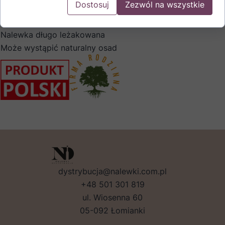
Dostosuj
Zezwól na wszystkie
domowy sposób.
Spirytus zbożowy, najwyższej jakości
Nalewka długo leżakowana
Może wystąpić naturalny osad
dystrybucja@nalewki.com.pl
+48 501 301 819
ul. Wiosenna 60
05-092 Łomianki