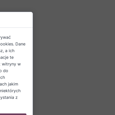
owywać
cookies. Dane
z, a ich
acje te
z witryny w
o do
ych
ach jakim
 niektórych
ystania z