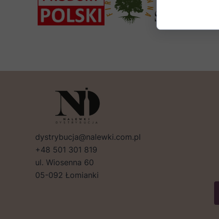
dystrybucja@nalewki.com.pl
+48 501 301 819
ul. Wiosenna 60
05-092 Łomianki