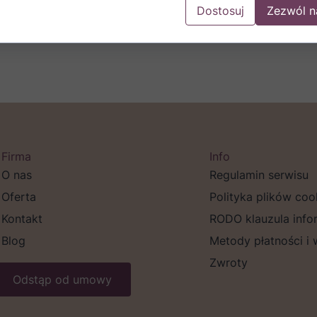
Dostosuj
Zezwól n
Firma
Info
O nas
Regulamin serwisu
Oferta
Polityka plików coo
Kontakt
RODO klauzula info
Blog
Metody płatności i
Zwroty
Odstąp od umowy