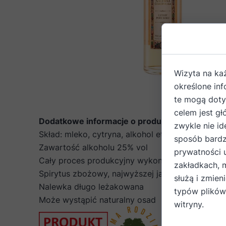
Wizyta na ka
określone in
te mogą dotyc
celem jest gł
Dodatkowe informacje o produkcie
zwykle nie id
Skład: mleko, cytryna, alkohol etylowy, cukier
sposób bardz
Zawartość alkoholu 25% vol
prywatności 
Cały proces produkcyjny wykonywany jest ręcz
zakładkach, 
Spirytus zbożowy, najwyższej jakości
służą i zmien
Nalewka długo leżakowana
typów plików
Może wystąpić naturalny osad
witryny.