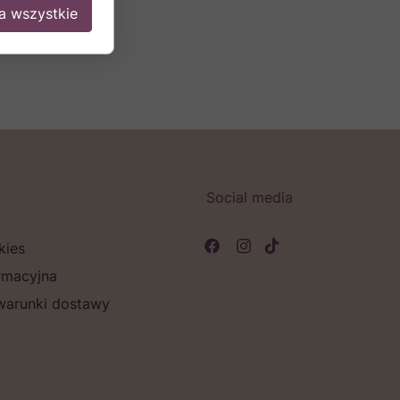
a wszystkie
Social media
kies
rmacyjna
 warunki dostawy