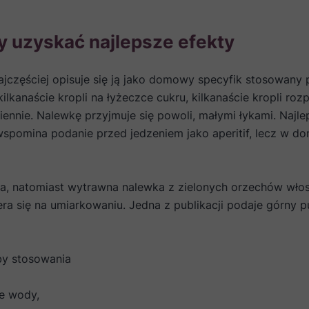
by uzyskać najlepsze efekty
najczęściej opisuje się ją jako domowy specyfik stosowany p
ilkanaście kropli na łyżeczce cukru, kilkanaście kropli ro
iennie. Nalewkę przyjmuje się powoli, małymi łykami. Najl
pomina podanie przed jedzeniem jako aperitif, lecz w dom
ka, natomiast wytrawna nalewka z zielonych orzechów włos
a się na umiarkowaniu. Jedna z publikacji podaje górny pu
by stosowania
ce wody,