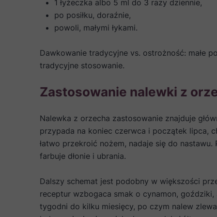
1 łyżeczka albo 5 ml do 3 razy dziennie,
po posiłku, doraźnie,
powoli, małymi łykami.
Dawkowanie tradycyjne vs. ostrożność: małe porc
tradycyjne stosowanie.
Zastosowanie nalewki z orz
Nalewka z orzecha zastosowanie znajduje główn
przypada na koniec czerwca i początek lipca, c
łatwo przekroić nożem, nadaje się do nastawu. P
farbuje dłonie i ubrania.
Dalszy schemat jest podobny w większości prze
receptur wzbogaca smak o cynamon, goździki, a
tygodni do kilku miesięcy, po czym nalew zlew