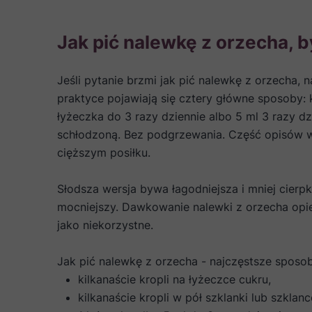
Jak pić nalewkę z orzecha, 
Jeśli pytanie brzmi jak pić nalewkę z orzecha, 
praktyce pojawiają się cztery główne sposoby: k
łyżeczka do 3 razy dziennie albo 5 ml 3 razy dz
schłodzoną. Bez podgrzewania. Część opisów ws
cięższym posiłku.
Słodsza wersja bywa łagodniejsza i mniej cierp
mocniejszy. Dawkowanie nalewki z orzecha opier
jako niekorzystne.
Jak pić nalewkę z orzecha - najczęstsze sposo
kilkanaście kropli na łyżeczce cukru,
kilkanaście kropli w pół szklanki lub szklan