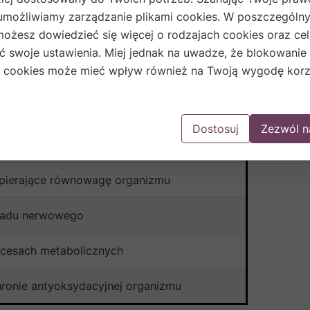
nie przypisuje mu konkurencja
umożliwiamy zarządzanie plikami cookies. W poszczególn
możesz dowiedzieć się więcej o rodzajach cookies oraz cel
iągające i tradycyjnie „żołądkowe”
ić swoje ustawienia. Miej jednak na uwadze, że blokowanie
 cookies może mieć wpływ również na Twoją wygodę korz
rawienia i wydzielania soków trawiennych
tyoksydacyjne i przeciwzapalne
Dostosuj
Zezwól n
hrony komórek przed stresem oksydacyjnym
spierające równowagę organizmu
ładu nerwowego
ocesach metabolicznych
hronie antyoksydacyjnej organizmu