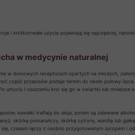
je i krótkotrwałe użycie pojawiają się najczęściej, natomi
echa w medycynie naturalnej
ie w domowych recepturach opartych na młodych, zielonyc
hoć część przepisów podaje termin do około połowy lipca. 
o umyciu i osuszeniu kroi się go w ćwiartki lub mniejsze ka
pisów: kawałki trafiają do słoja, potem są zalewane alko
nyż, skórkę pomarańczy, skórkę cytryny, wanilię lub gałk
a się, czasem łączy z osobno przygotowanym syropem i od