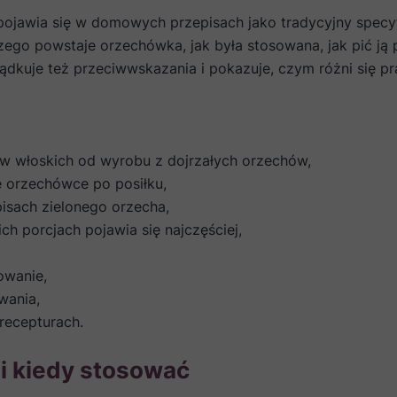
pojawia się w domowych przepisach jako tradycyjny specyf
ego powstaje orzechówka, jak była stosowana, jak pić ją po
ządkuje też przeciwwskazania i pokazuje, czym różni się p
ów włoskich od wyrobu z dojrzałych orzechów,
ię orzechówce po posiłku,
opisach zielonego orzecha,
ch porcjach pojawia się najczęściej,
owanie,
wania,
 recepturach.
i kiedy stosować