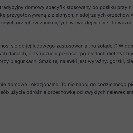
 tradycyjny domowy specyfik stosowany po posiłku przy nie
wkę przygotowywaną z zielonych, niedojrzałych orzechów w
rzałych orzechów zamkniętych w twardej łupinie. To ważne
nosi się do jej ludowego zastosowania „na żołądek”. W d
 daniach, przy uczuciu pełności, po błędach dietetyczny
zy biegunkach. Smak tej nalewki jest wyraźny: gorzki, cie
e domowe i okazjonalne. To nie napój do codziennego pic
sposób użycia odróżnia orzechówkę od zwykłych nalewek s