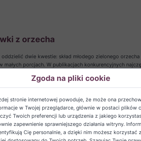
wki z orzecha
e oddzielić dwie kwestie: skład młodego zielonego orzech
w małych porcjach. W publikacjach konkurencyjnych najczęś
lementy, magnez, fosfor, mangan, sterole roślinne, nienas
Zgoda na pliki cookie
chowi przypisuje się działanie wspierające trawienie, ścią
ce układ nerwowy i odporność. Tak opisują to domowe i tr
żdej stronie internetowej powoduje, że może ona przech
 codzienne źródło witamin czy minerałów. Jej zastosowani
formacje w Twojej przeglądarce, głównie w postaci plików 
zemie, ropnych stanach zapalnych skóry, żylakach oraz nad
zyć Twoich preferencji lub urządzenia z jakiego korzystas
ównie zapewnienie sprawniejszego działania witryny. Inform
entyfikują Cię personalnie, a dzięki nim możesz korzystać 
iej dostosowany do Twoich potrzeb. Szanując Twoje praw